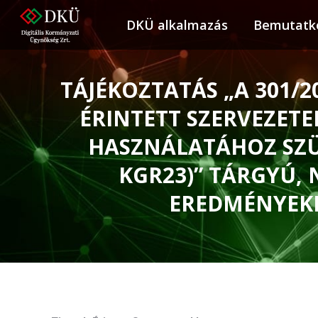
DKÜ alkalmazás
DKÜ alkalmazás
Bemutatk
Bemuta
TÁJÉKOZTATÁS „A 301/2
ÉRINTETT SZERVEZET
HASZNÁLATÁHOZ SZÜK
KGR23)” TÁRGYÚ, 
EREDMÉNYEK