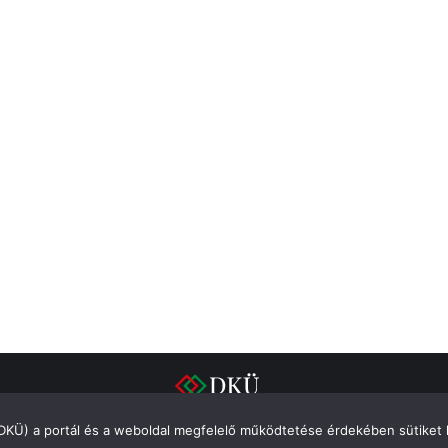
(DKÜ) a portál és a weboldal megfelelő működtetése érdekében sütiket 
Impresszum
Adatvédelem
Integritás
Süti szabályzat