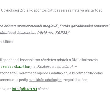
i Ügynökség Zrt. a központosított beszerzés hatálya alá tartozó
ozó érintett szervezeteknél meglévő „Forrás gazdálkodási rendszer”
áltatások beszerzése (rövid név: KGR23)
”
t kötött
.
gállapodással kapcsolatos részletes adatok a DKÜ alkalmazás
eszerzes.dkuzrt.hu/
), a
„Közbeszerzési adatok –
azonosítójú keretmegállapodás adatlapján
, a keretmegállapodás
okumentumai pedig
az eljárás adatlapján
megtalálhatóak.
khoz, az
info@dkuzrt.hu
címen!