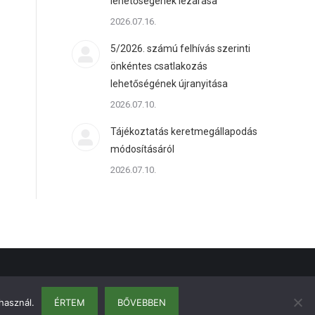
lehetőségének lezárása
2026.07.16.
5/2026. számú felhívás szerinti
önkéntes csatlakozás
lehetőségének újranyitása
2026.07.10.
Tájékoztatás keretmegállapodás
módosításáról
2026.07.10.
használ.
ÉRTEM
BŐVEBBEN