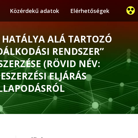
ier
Közérdekű adatok
Közérdekű adatok
Elérhetőségek
Elérhetőségek
ET HATÁLYA ALÁ TARTOZÓ
DÁLKODÁSI RENDSZER”
ZERZÉSE (RÖVID NÉV:
ESZERZÉSI ELJÁRÁS
LLAPODÁSRÓL