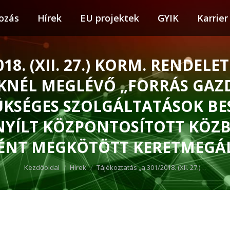
ozás
tkozás
Hírek
Hírek
EU projektek
EU projektek
GYIK
GYIK
Karrier
Karr
018. (XII. 27.) KORM. RENDEL
EKNÉL MEGLÉVŐ „FORRÁS GAZ
SÉGES SZOLGÁLTATÁSOK BES
NYÍLT KÖZPONTOSÍTOTT KÖZB
ÉNT MEGKÖTÖTT KERETMEGÁ
You are here:
Kezdőoldal
Hírek
Tájékoztatás „a 301/2018. (XII. 27.)…