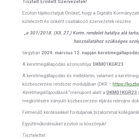
Tisztelt Érintett Szervezetek!
Ezúton tájékoztatjuk Önöket, hogy a Digitális Kormányzat
kötelezett és önként csatlakozó szervezetek részére
„a 301/2018. (XII. 27.) Korm. rendelet hatálya alá tart
használatához szükséges szolg
tárgyban
2024. március 12. napján keretmegállapodás
A keretmegállapodás azonosítója:
DKM01KGR23
A keretmegállapodás és mellékletei, valamint a keretme
közbeszerzési rendszer moduljában (DKR –
https://kozb
Keretmegállapodások”
menüpont alatt a
DKM01KGR23
megkötésére irányuló közbeszerzési eljárás releváns d
Felmerülő kérdéseikkel forduljanak bizalommal kollégáin
Együttműködésüket ezúton is köszönjük!
Tisztelettel: