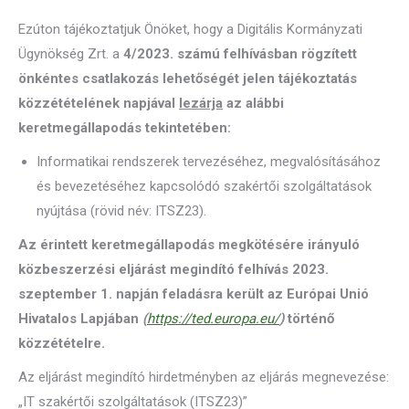
Ezúton tájékoztatjuk Önöket, hogy a Digitális Kormányzati
Ügynökség Zrt. a
4/2023. számú felhívásban rögzített
önkéntes csatlakozás lehetőségét jelen tájékoztatás
közzétételének napjával
lezárja
az alábbi
keretmegállapodás tekintetében:
Informatikai rendszerek tervezéséhez, megvalósításához
és bevezetéséhez kapcsolódó szakértői szolgáltatások
nyújtása (rövid név: ITSZ23).
Az érintett keretmegállapodás megkötésére irányuló
közbeszerzési eljárást megindító felhívás 2023.
szeptember 1. napján feladásra került az Európai Unió
Hivatalos Lapjában
(
https://ted.europa.eu/
)
történő
közzétételre.
Az eljárást megindító hirdetményben az eljárás megnevezése:
„IT szakértői szolgáltatások (ITSZ23)”