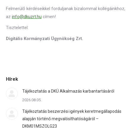
Felmerülő kérdéseikkel forduljanak bizalommal kollégáinkhoz,
az
info@dkuzrt.hu
címen!
Tisztelettel:
Digitális Kormányzati Ügynökség Zrt.
Hírek
Tájékoztatás a DKÜ Alkalmazás karbantartásáról
2026.08.05.
Tájékoztatás beszerzési igények keretmegállapodás
alapján történő megvalósíthatóságáról –
DKM01MSZOLG23