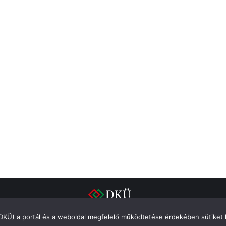
(DKÜ) a portál és a weboldal megfelelő működtetése érdekében sütiket 
Impresszum
Adatvédelem
Integritás
Süti szabályzat