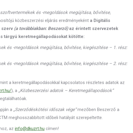
szoftvertermékek és -megoldások megújítása, bővítése,
osítójú közbeszerzési eljárás eredményeként
a Digitális
ő szerv
(a továbbiakban: Beszerző)
az érintett szervezetek
 és tárgyú keretmegállapodásokat kötötte:
ek és -megoldások megújítása, bővítése, kiegészítése – 1. rész:
ek és -megoldások megújítása, bővítése, kiegészítése – 2. rész:
amint a keretmegállapodásokkal kapcsolatos részletes adatok az
zrt.hu/
), a
„Közbeszerzési adatok – Keretmegállapodások”
gtalálhatóak.
apján a
„Szerződéskötési időszak vége”
mezőben Beszerző a
i CTM meghosszabbított időbeli hatályát szerepeltette.
khoz, az
info@dkuzrt.hu
címen!