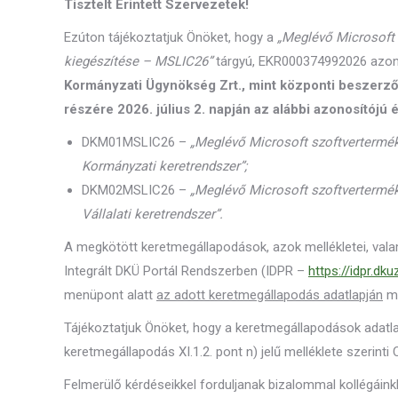
Tisztelt Érintett Szervezetek!
Ezúton tájékoztatjuk Önöket, hogy a
„Meglévő Microsoft 
kiegészítése – MSLIC26”
tárgyú, EKR000374992026 azon
Kormányzati Ügynökség Zrt., mint központi beszerz
részére 2026. július 2. napján az alábbi azonosítójú
DKM01MSLIC26 –
„Meglévő Microsoft szoftvertermék
Kormányzati keretrendszer”;
DKM02MSLIC26 –
„Meglévő Microsoft szoftvertermék
Vállalati keretrendszer”.
A megkötött keretmegállapodások, azok mellékletei, val
Integrált DKÜ Portál Rendszerben (IDPR –
https://idpr.dku
menüpont alatt
az adott keretmegállapodás adatlapján
me
Tájékoztatjuk Önöket, hogy a keretmegállapodások adatl
keretmegállapodás XI.1.2. pont n) jelű melléklete szerint
Felmerülő kérdéseikkel forduljanak bizalommal kollégáin