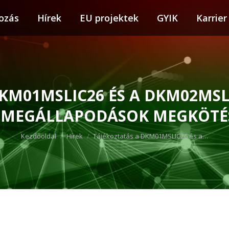
ozás
tkozás
Hírek
Hírek
EU projektek
EU projektek
GYIK
GYIK
Karrier
Karr
DKM01MSLIC26 ÉS A DKM02MSL
TMEGÁLLAPODÁSOK MEGKÖTÉ
You are here:
Kezdőoldal
Hírek
Tájékoztatás a DKM01MSLIC26 és a…