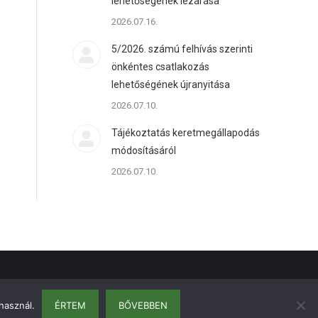
lehetőségének lezárása
2026.07.16.
5/2026. számú felhívás szerinti
önkéntes csatlakozás
lehetőségének újranyitása
2026.07.10.
Tájékoztatás keretmegállapodás
módosításáról
2026.07.10.
használ.
ÉRTEM
BŐVEBBEN