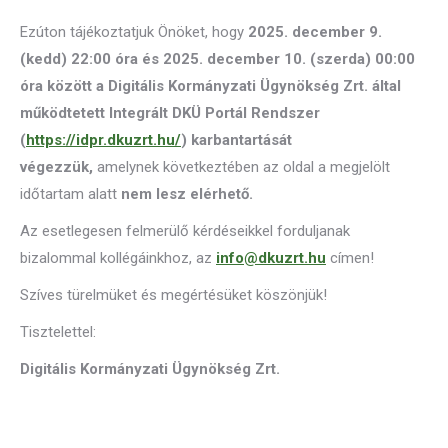
Ezúton tájékoztatjuk Önöket, hogy
2025. december 9.
(kedd) 22:00 óra és 2025. december 10. (szerda) 00:00
óra között a Digitális Kormányzati Ügynökség Zrt. által
működtetett Integrált DKÜ Portál Rendszer
(
https://idpr.dkuzrt.hu/
) karbantartását
végezzük,
amelynek következtében az oldal a megjelölt
időtartam alatt
nem lesz elérhető.
Az esetlegesen felmerülő kérdéseikkel forduljanak
bizalommal kollégáinkhoz, az
info@dkuzrt.hu
címen!
Szíves türelmüket és megértésüket köszönjük!
Tisztelettel:
Digitális Kormányzati Ügynökség Zrt.