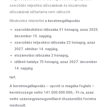
szerződés teljesítési időszakának és elszámolási
időszakának időtartama nem változott.
Mindezekre tekintettel
a keretmegállapodás
szerződéskötési időszaka 51 hónapig, azaz 2025.
december 15. napjáig,
szerződés teljesítési időszaka 22 hónapig, azaz
2027. október 14. napjáig,
elszámolási időszaka 2 hónapig,
időbeli hatálya 75 hónapig, azaz 2027. december
14. napjáig
tart.
A keretmegállapodás – opciót is magába foglaló –
keretösszege nettó 141.500.000.000,- Ft-ra, azaz
nettó száznegyvenegymilliárd-ötszázmillió forintra
módosult.