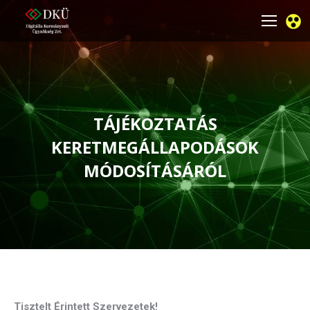
TÁJÉKOZTATÁS
KERETMEGÁLLAPODÁSOK
MÓDOSÍTÁSÁRÓL
You are here:
Tisztelt Érintett Szervezetek!