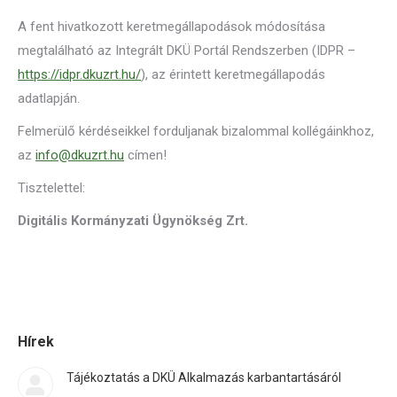
A fent hivatkozott keretmegállapodások módosítása
megtalálható az Integrált DKÜ Portál Rendszerben (IDPR –
https://idpr.dkuzrt.hu/
), az érintett keretmegállapodás
adatlapján.
Felmerülő kérdéseikkel forduljanak bizalommal kollégáinkhoz,
az
info@dkuzrt.hu
címen!
Tisztelettel:
Digitális Kormányzati Ügynökség Zrt.
Hírek
Tájékoztatás a DKÜ Alkalmazás karbantartásáról