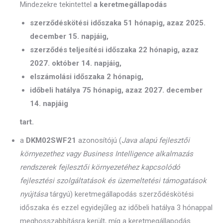
Mindezekre tekintettel
a keretmegállapodás
szerződéskötési időszaka 51 hónapig, azaz 2025.
december 15. napjáig,
szerződés teljesítési időszaka 22 hónapig, azaz
2027. október 14. napjáig,
elszámolási időszaka 2 hónapig,
időbeli hatálya 75 hónapig, azaz 2027. december
14. napjáig
tart.
a
DKM02SWF21
azonosítójú (
Java alapú fejlesztői
környezethez vagy Business Intelligence alkalmazás
rendszerek fejlesztői környezetéhez kapcsolódó
fejlesztési szolgáltatások és üzemeltetési támogatások
nyújtása
tárgyú) keretmegállapodás szerződéskötési
időszaka és ezzel egyidejűleg az időbeli hatálya 3 hónappal
meghosszabbításra került, míg a keretmegállapodás