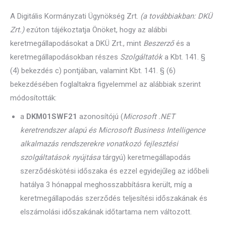
A Digitális Kormányzati Ügynökség Zrt.
(a továbbiakban: DKÜ
Zrt.)
ezúton tájékoztatja Önöket, hogy az alábbi
keretmegállapodásokat a DKÜ Zrt., mint
Beszerző
és a
keretmegállapodásokban részes
Szolgáltatók
a Kbt. 141. §
(4) bekezdés c) pontjában, valamint Kbt. 141. § (6)
bekezdésében foglaltakra figyelemmel az alábbiak szerint
módosították:
a
DKM01SWF21
azonosítójú (
Microsoft .NET
keretrendszer alapú és Microsoft Business Intelligence
alkalmazás rendszerekre vonatkozó fejlesztési
szolgáltatások nyújtása
tárgyú) keretmegállapodás
szerződéskötési időszaka és ezzel egyidejűleg az időbeli
hatálya 3 hónappal meghosszabbításra került, míg a
keretmegállapodás szerződés teljesítési időszakának és
elszámolási időszakának időtartama nem változott.