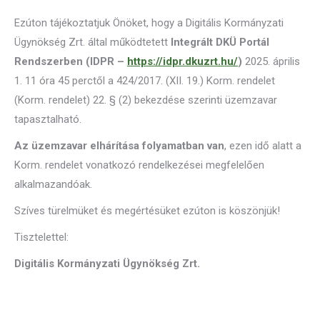
Ezúton tájékoztatjuk Önöket, hogy a Digitális Kormányzati
Ügynökség Zrt. által működtetett
Integrált DKÜ Portál
Rendszerben
(
IDPR –
https://idpr.dkuzrt.hu/
)
2025. április
1. 11 óra 45 perctől a 424/2017. (XII. 19.) Korm. rendelet
(Korm. rendelet) 22. § (2) bekezdése szerinti üzemzavar
tapasztalható.
Az üzemzavar elhárítása folyamatban van
, ezen idő alatt a
Korm. rendelet vonatkozó rendelkezései megfelelően
alkalmazandóak.
Szíves türelmüket és megértésüket ezúton is köszönjük!
Tisztelettel:
Digitális Kormányzati Ügynökség Zrt.