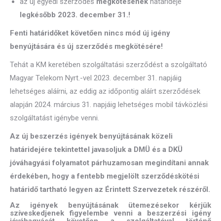
az új egyedi szerződés
megkötésének
határideje
legkésőbb 2023. december 31.!
Fenti határidőket követően nincs mód új igény
benyújtására és új szerződés megkötésére!
Tehát a KM keretében szolgáltatási szerződést a szolgáltató
Magyar Telekom Nyrt.-vel 2023. december 31. napjáig
lehetséges aláírni, az eddig az időpontig aláírt szerződések
alapján 2024. március 31. napjáig lehetséges mobil távközlési
szolgáltatást igénybe venni.
Az új beszerzés igények benyújtásának közeli
határidejére tekintettel javasoljuk a DMÜ és a DKÜ
jóváhagyási folyamatot párhuzamosan megindítani annak
érdekében, hogy a fentebb megjelölt szerződéskötési
határidő tartható legyen az Érintett Szervezetek részéről.
Az igények benyújtásának ütemezésekor kérjük
szíveskedjenek figyelembe venni a beszerzési igény