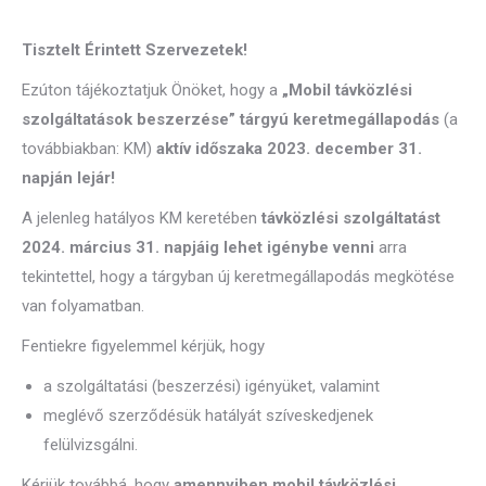
Tisztelt Érintett Szervezetek!
Ezúton tájékoztatjuk Önöket, hogy a
„Mobil távközlési
szolgáltatások beszerzése” tárgyú keretmegállapodás
(a
továbbiakban: KM)
aktív időszaka 2023. december 31.
napján lejár!
A jelenleg hatályos KM keretében
távközlési szolgáltatást
2024. március 31. napjáig lehet igénybe venni
arra
tekintettel, hogy a tárgyban új keretmegállapodás megkötése
van folyamatban.
Fentiekre figyelemmel kérjük, hogy
a szolgáltatási (beszerzési) igényüket, valamint
meglévő szerződésük hatályát szíveskedjenek
felülvizsgálni.
Kérjük továbbá, hogy
amennyiben mobil távközlési