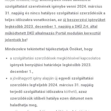
szolgáltatást szeretnének igénybe venni 2024. március
31. napjáig és nincs hatályos
szolgáltatási szerződésük a
teljes időszakra vonatkozóan, az
új beszerzési igényüket
legkésőbb 2023. december 1. napjáig a DKÜ Zrt. által
működtetett DKÜ alkalmazás Portál modulján keresztül
jelentsék be
!
Mindezekre tekintettel tájékoztatjuk Önöket, hogy
a szolgáltatási szerződések megkötésével kapcsolatos
igények benyújtási határideje legkésőbb 2023.
december 1.,
a jóváhagyott igény alapján új
egyedi szolgáltatási
szerződés legfeljebb 2024. március 31. napjáig
terjedő szolgáltatási időszakra
köthető,
azaz
szerződésük időbeli hatálya ezen dátumot nem
haladhatja meg,