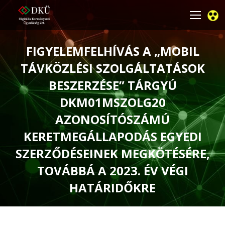
FIGYELEMFELHÍVÁS A „MOBIL
TÁVKÖZLÉSI SZOLGÁLTATÁSOK
BESZERZÉSE” TÁRGYÚ
DKM01MSZOLG20
AZONOSÍTÓSZÁMÚ
KERETMEGÁLLAPODÁS EGYEDI
SZERZŐDÉSEINEK MEGKÖTÉSÉRE,
TOVÁBBÁ A 2023. ÉV VÉGI
HATÁRIDŐKRE
You are here: