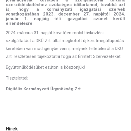
jóváhagyását követően a szolgáltatóval történő
szerződéskötéshez szükséges időtartamot, továbbá azt
is, hogy a kormányzati igazgatási szervek
vonatkozásában 2023. december 27. napjától 2024.
január 1. napjáig téli igazgatási szünet került
elrendelésre.
2024. március 31. napját követően mobil távközlési
szolgáltatást a DKÜ Zrt. által megkötött új keretmegállapodás
keretében van mód igénybe venni, melynek feltételeiről a DKÜ
Zrt. részletesen tájékoztatni fogja az Érintett Szervezeteket.
Együttműködésüket ezúton is köszönjük!
Tisztelettel:
Digitális Kormányzati Ügynökség Zrt.
Hírek