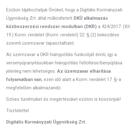
Ezúton tájékoztatjuk Önöket, hogy a Digitális Kormányzati
Ügynökség Zrt. által működtetett
DKÜ alkalmazás
közbeszerzési rendszer modulban (DKR)
a 424/2017. (XII.
19.) Korm. rendelet (Korm. rendelet) 22. § (2) bekezdése
szerinti üzemzavar tapasztalható.
Az üzemzavar a DKR hiánypótlás funkcióját érinti, így a
versenyújranyitásokban hiánypótlás feltöltése/benyújtása
jelenleg nem lehetséges.
Az üzemzavar elhárítása
folyamatban van
, ezen idő alatt a Korm. rendelet 17. §-a
megfelelően alkalmazandó.
Szíves türelmüket és megértésüket ezúton is köszönjük!
Tisztelettel:
Digitális Kormányzati Ügynökség Zrt.