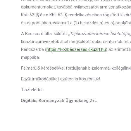
dokumentumokat, továbbá nyilatkozatot arra vonatkozó
Kbt. 62. § és a Kbt. 63. § rendelkezéseiben rögzített kizá
és e) pontjában, valamint a (2) bekezdés a) és b) pontjáb
A Beszerző által küldött
„Tájékoztatás kérése büntetőjo
konzorciumvezetők által megküldött dokumentumok feltölt
Rendszerbe (
https://kozbeszerzes.dkuzrt.hu
) az érintett
mappába.
Felmerülő kérdéseikkel forduljanak bizalommal kollégáin
Együttműködésüket ezúton is köszönjük!
Tisztelettel:
Digitális Kormányzati Ügynökség Zrt.