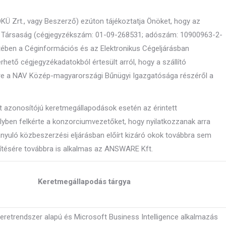
DKÜ Zrt., vagy Beszerző) ezúton tájékoztatja Önöket, hogy az
gű Társaság (cégjegyzékszám: 01-09-268531; adószám: 10900963-2-
setében a Céginformációs és az Elektronikus Cégeljárásban
hető cégjegyzékadatokból értesült arról, hogy a szállító
sre a NAV Közép-magyarországi Bűnügyi Igazgatósága részéről a
olt azonosítójú keretmegállapodások esetén az érintett
lyben felkérte a konzorciumvezetőket, hogy nyilatkozzanak arra
yuló közbeszerzési eljárásban előírt kizáró okok továbbra sem
esítésére továbbra is alkalmas az ANSWARE Kft.
Keretmegállapodás tárgya
eretrendszer alapú és Microsoft Business Intelligence alkalmazás