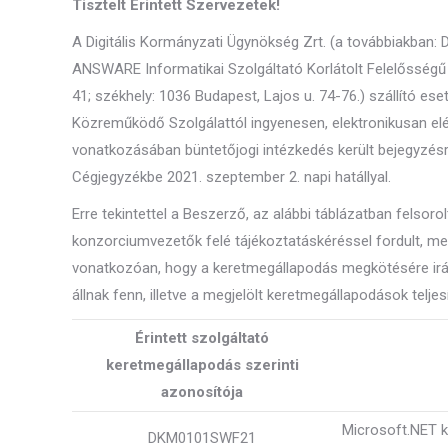
Tisztelt Érintett Szervezetek!
A Digitális Kormányzati Ügynökség Zrt. (a továbbiakban: 
ANSWARE Informatikai Szolgáltató Korlátolt Felelőssé
41; székhely: 1036 Budapest, Lajos u. 74-76.) szállító e
Közreműködő Szolgálattól ingyenesen, elektronikusan elér
vonatkozásában büntetőjogi intézkedés került bejegyzé
Cégjegyzékbe 2021. szeptember 2. napi hatállyal.
Erre tekintettel a Beszerző, az alábbi táblázatban felsor
konzorciumvezetők felé tájékoztatáskéréssel fordult, me
vonatkozóan, hogy a keretmegállapodás megkötésére irán
állnak fenn, illetve a megjelölt keretmegállapodások telj
Érintett szolgáltató
keretmegállapodás szerinti
azonosítója
Microsoft.NET k
DKM0101SWF21