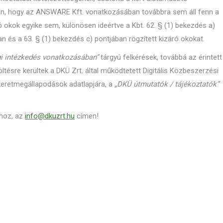
an, hogy az ANSWARE Kft. vonatkozásában továbbra sem áll fenn a
ró okok egyike sem, különösen ideértve a Kbt. 62. § (1) bekezdés a)
an és a 63. § (1) bekezdés c) pontjában rögzített kizáró okokat.
gi intézkedés vonatkozásában”
tárgyú felkérések, továbbá az érintett
ésre kerültek a DKÜ Zrt. által működtetett Digitális Közbeszerzési
 keretmegállapodások adatlapjára, a
„DKÜ útmutatók / tájékoztatók”
khoz, az
info@dkuzrt.hu
címen!