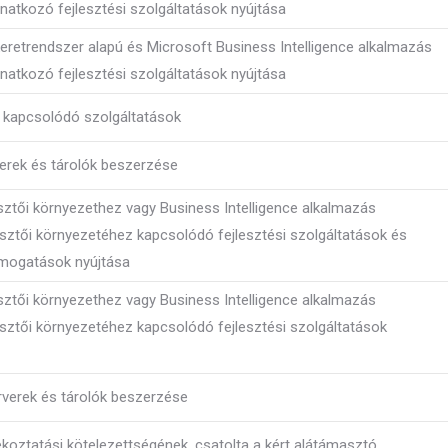
natkozó fejlesztési szolgáltatások nyújtása
eretrendszer alapú és Microsoft Business Intelligence alkalmazás
natkozó fejlesztési szolgáltatások nyújtása
 kapcsolódó szolgáltatások
rek és tárolók beszerzése
esztői környezethez vagy Business Intelligence alkalmazás
esztői környezetéhez kapcsolódó fejlesztési szolgáltatások és
ámogatások nyújtása
esztői környezethez vagy Business Intelligence alkalmazás
esztői környezetéhez kapcsolódó fejlesztési szolgáltatások
verek és tárolók beszerzése
ékoztatási kötelezettségének, csatolta a kért alátámasztó