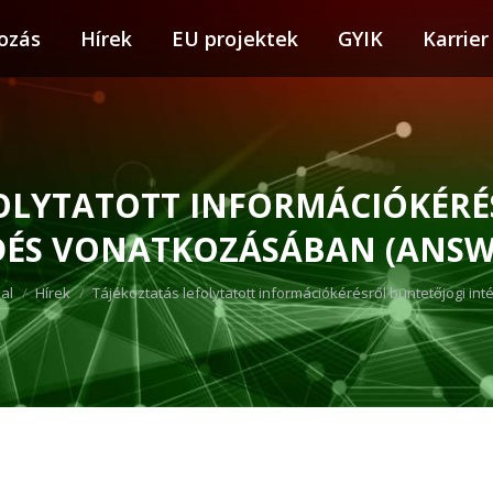
ozás
tkozás
Hírek
Hírek
EU projektek
EU projektek
GYIK
GYIK
Karrier
Karr
FOLYTATOTT INFORMÁCIÓKÉRÉ
DÉS VONATKOZÁSÁBAN (ANSWA
here:
al
Hírek
Tájékoztatás lefolytatott információkérésről büntetőjogi i