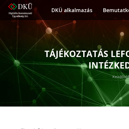
DKÜ alkalmazás
DKÜ alkalmazás
Bemutatk
Bemuta
TÁJÉKOZTATÁS LE
INTÉZKE
You are 
Kezdőold