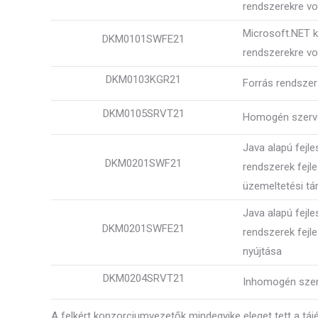
rendszerekre vo
Microsoft.NET k
DKM0101SWFE21
rendszerekre vo
DKM0103KGR21
Forrás rendszer
DKM0105SRVT21
Homogén szerve
Java alapú fejl
DKM0201SWF21
rendszerek fejl
üzemeltetési t
Java alapú fejl
DKM0201SWFE21
rendszerek fejl
nyújtása
DKM0204SRVT21
Inhomogén szer
A felkért konzorciumvezetők mindegyike eleget tett a táj