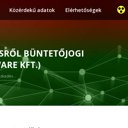
ier
Közérdekű adatok
Közérdekű adatok
Elérhetőségek
Elérhetőségek
SRŐL BÜNTETŐJOGI
RE KFT.)
ntézkedés…