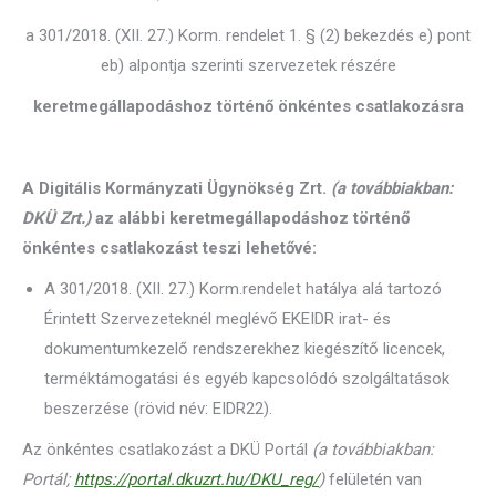
a 301/2018. (XII. 27.) Korm. rendelet 1. § (2) bekezdés e) pont
eb) alpontja szerinti szervezetek részére
keretmegállapodáshoz történő önkéntes csatlakozásra
A Digitális Kormányzati Ügynökség Zrt.
(a továbbiakban:
DKÜ Zrt.)
az alábbi keretmegállapodáshoz történő
önkéntes csatlakozást teszi lehetővé:
A 301/2018. (XII. 27.) Korm.rendelet hatálya alá tartozó
Érintett Szervezeteknél meglévő EKEIDR irat- és
dokumentumkezelő rendszerekhez kiegészítő licencek,
terméktámogatási és egyéb kapcsolódó szolgáltatások
beszerzése (rövid név: EIDR22).
Az önkéntes csatlakozást a DKÜ Portál
(a továbbiakban:
Portál;
https://portal.dkuzrt.hu/DKU_reg/
)
felületén van