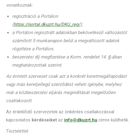
vonatkoznak:
regisztráció a Portálon
(
https://portal.dkuzrt.hu/DKU_reg/
);
a Portálon regisztrált adatokban bekövetkező változástól
számított 5 munkanapon belül a megváltozott adatok
rögzítése a Portálon;
beszerzési díj megfizetése a Korm. rendelet 14. §-ában
meghatározottak szerint.
Az érintett szervezet csak azt a konkrét keretmegállapodást
vagy más keretjellegű szerződést veheti igénybe, melyhez
már a közbeszerzési eljárás megindítását megelőzően
csatlakozott.
Az érdeklődő szervezetek az önkéntes csatlakozással
kapcsolatos
kérdéseiket
az
info@dkuzrt
.hu
címre küldhetik.
Tisztelettel: