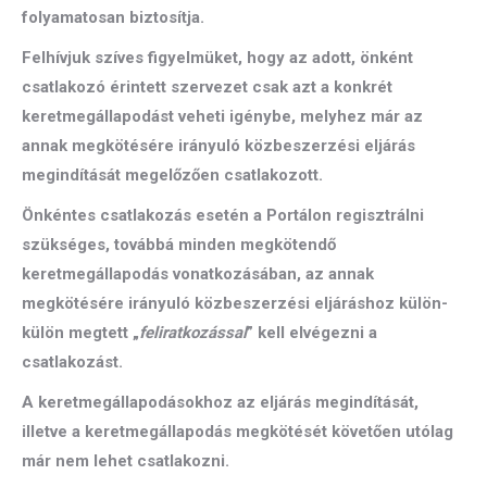
folyamatosan biztosítja.
Felhívjuk szíves figyelmüket, hogy az adott, önként
csatlakozó érintett szervezet csak azt a konkrét
keretmegállapodást veheti igénybe, melyhez már az
annak megkötésére irányuló közbeszerzési eljárás
megindítását megelőzően csatlakozott.
Önkéntes csatlakozás esetén a Portálon regisztrálni
szükséges, továbbá minden megkötendő
keretmegállapodás vonatkozásában, az annak
megkötésére irányuló közbeszerzési eljáráshoz külön-
külön megtett „
feliratkozással
” kell elvégezni a
csatlakozást.
A keretmegállapodásokhoz az eljárás megindítását,
illetve a keretmegállapodás megkötését követően utólag
már nem lehet csatlakozni.