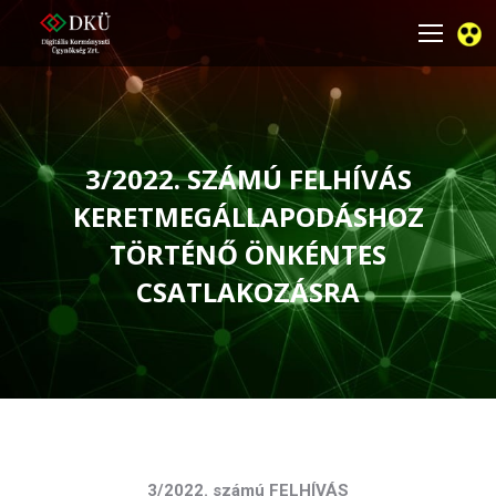
3/2022. SZÁMÚ FELHÍVÁS
KERETMEGÁLLAPODÁSHOZ
TÖRTÉNŐ ÖNKÉNTES
CSATLAKOZÁSRA
You are here:
3/2022. számú FELHÍVÁS