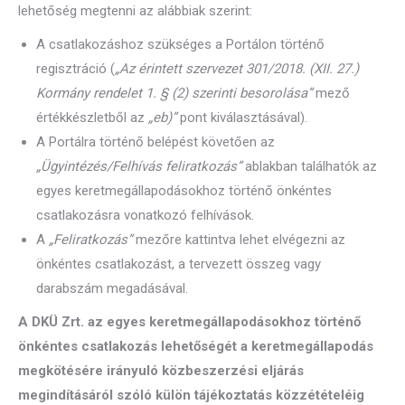
lehetőség megtenni az alábbiak szerint:
A csatlakozáshoz szükséges a Portálon történő
regisztráció (
„Az érintett szervezet 301/2018. (XII. 27.)
Kormány rendelet 1. § (2) szerinti besorolása”
mező
értékkészletből az
„eb)”
pont kiválasztásával).
A Portálra történő belépést követően az
„Ügyintézés/Felhívás feliratkozás”
ablakban találhatók az
egyes keretmegállapodásokhoz történő önkéntes
csatlakozásra vonatkozó felhívások.
A
„Feliratkozás”
mezőre kattintva lehet elvégezni az
önkéntes csatlakozást, a tervezett összeg vagy
darabszám megadásával.
A DKÜ Zrt. az egyes keretmegállapodásokhoz történő
önkéntes csatlakozás lehetőségét a keretmegállapodás
megkötésére irányuló közbeszerzési eljárás
megindításáról szóló külön tájékoztatás közzétételéig