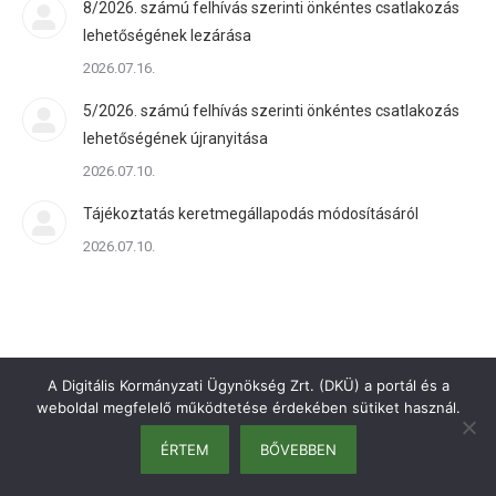
8/2026. számú felhívás szerinti önkéntes csatlakozás
lehetőségének lezárása
2026.07.16.
5/2026. számú felhívás szerinti önkéntes csatlakozás
lehetőségének újranyitása
2026.07.10.
Tájékoztatás keretmegállapodás módosításáról
2026.07.10.
A Digitális Kormányzati Ügynökség Zrt. (DKÜ) a portál és a
weboldal megfelelő működtetése érdekében sütiket használ.
ÉRTEM
BŐVEBBEN
bottom menu