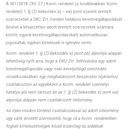
A 301/2018. (XII. 27.) Korm. rendelet (a továbbiakban: Korm.
rendelet) 1. § (2) bekezdés a) – ea) pont szerinti érintett
szervezetek a DKÜ Zrt. minden hatályos keretmegállapodását
(kivéve a kifejezetten adott érintett szervezetek számára
kötött, egyedi keretmegállapodásokat) automatikusan
jogosultak, egyben kötelesek is igénybe venni.
Korm. rendelet 1. § (2) bekezdés e) pont eb) alpontja alapján
lehetőség nyílt arra, hogy a DKÜ Zrt. felhívására egy adott
keretmegállapodás vagy más keretjellegű szerződés
vonatkozásában, egy meghatározott beszerzési eljáráshoz
csatlakozzon az egyébként a Korm. rendelet személyi
hatálya alá nem tartozó és az 1. § (2) bekezdés e) pont ea)
alpontja alapján nem csatlakozott intézmény.
Az ilyen módon történő csatlakozással az adott intézmény
úgy válik érintett szervezetté, hogy rá a Korm. rendeletben
foglalt kötelezettségek közül kizárólag az alábbiak