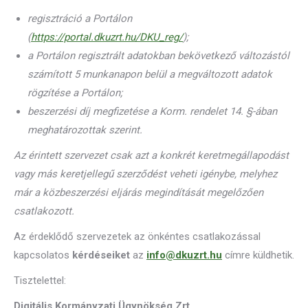
regisztráció a Portálon
(
https://portal.dkuzrt.hu/DKU_reg/
);
a Portálon regisztrált adatokban bekövetkező változástól
számított 5 munkanapon belül a megváltozott adatok
rögzítése a Portálon;
beszerzési díj megfizetése a Korm. rendelet 14. §-ában
meghatározottak szerint.
Az érintett szervezet csak azt a konkrét keretmegállapodást
vagy más keretjellegű szerződést veheti igénybe, melyhez
már a közbeszerzési eljárás megindítását megelőzően
csatlakozott.
Az érdeklődő szervezetek az önkéntes csatlakozással
kapcsolatos
kérdéseiket
az
info@dkuzrt
.hu
címre küldhetik.
Tisztelettel:
Digitális Kormányzati Ügynökség Zrt.