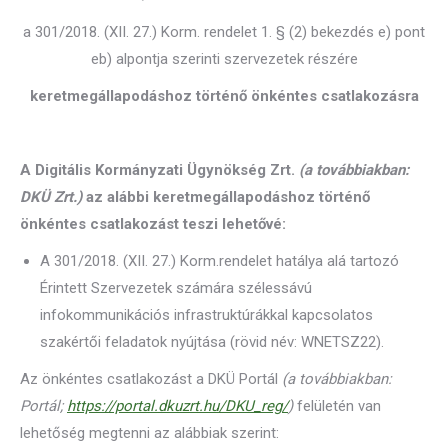
a 301/2018. (XII. 27.) Korm. rendelet 1. § (2) bekezdés e) pont
eb) alpontja szerinti szervezetek részére
keretmegállapodáshoz történő önkéntes csatlakozásra
A Digitális Kormányzati Ügynökség Zrt.
(a továbbiakban:
DKÜ Zrt.)
az alábbi keretmegállapodáshoz történő
önkéntes csatlakozást teszi lehetővé:
A 301/2018. (XII. 27.) Korm.rendelet hatálya alá tartozó
Érintett Szervezetek számára szélessávú
infokommunikációs infrastruktúrákkal kapcsolatos
szakértői feladatok nyújtása (rövid név: WNETSZ22).
Az önkéntes csatlakozást a DKÜ Portál
(a továbbiakban:
Portál;
https://portal.dkuzrt.hu/DKU_reg/
)
felületén van
lehetőség megtenni az alábbiak szerint: