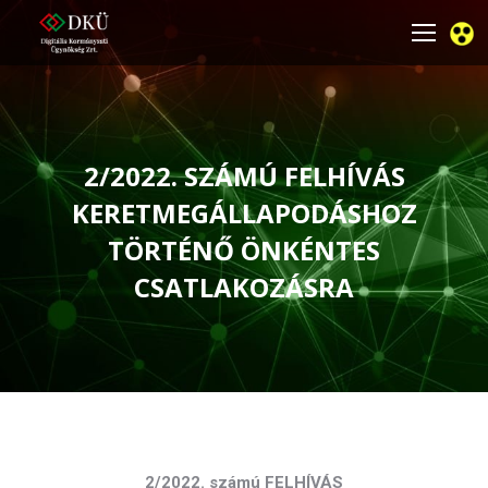
2/2022. SZÁMÚ FELHÍVÁS
KERETMEGÁLLAPODÁSHOZ
TÖRTÉNŐ ÖNKÉNTES
CSATLAKOZÁSRA
You are here:
2/2022. számú FELHÍVÁS