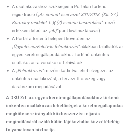
A csatlakozáshoz szükséges a Portálon történő
regisztráció (
„Az érintett szervezet 301/2018. (XII. 27.)
Kormány rendelet 1. § (2) szerinti besorolása”
mező
értékkészletből az
„eb)”
pont kiválasztásával).
A Portálra történő belépést követően az
„Ügyintézés/Felhívás feliratkozás”
ablakban találhatók az
egyes keretmegállapodásokhoz történő önkéntes
csatlakozásra vonatkozó felhívások.
A
„Feliratkozás”
mezőre kattintva lehet elvégezni az
önkéntes csatlakozást, a tervezett összeg vagy
darabszám megadásával.
A DKÜ Zrt. az egyes keretmegállapodásokhoz történő
önkéntes csatlakozás lehetőségét a keretmegállapodás
megkötésére irányuló közbeszerzési eljárás
megindításáról szóló külön tájékoztatás közzétételéig
folyamatosan biztosítja.