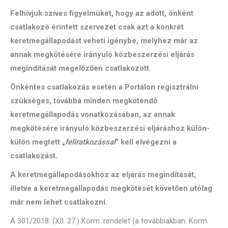
Felhívjuk szíves figyelmüket, hogy az adott, önként
csatlakozó érintett szervezet csak azt a konkrét
keretmegállapodást veheti igénybe, melyhez már az
annak megkötésére irányuló közbeszerzési eljárás
megindítását megelőzően csatlakozott.
Önkéntes csatlakozás esetén a Portálon regisztrálni
szükséges, továbbá minden megkötendő
keretmegállapodás vonatkozásában, az annak
megkötésére irányuló közbeszerzési eljáráshoz külön-
külön megtett „
feliratkozással
” kell elvégezni a
csatlakozást.
A keretmegállapodásokhoz az eljárás megindítását,
illetve a keretmegállapodás megkötését követően utólag
már nem lehet csatlakozni.
A 301/2018. (XII. 27.) Korm. rendelet (a továbbiakban: Korm.