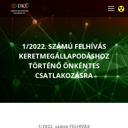
1/2022. SZÁMÚ FELHÍVÁS
KERETMEGÁLLAPODÁSHOZ
TÖRTÉNŐ ÖNKÉNTES
CSATLAKOZÁSRA
You are here:
1/2022. számú FELHÍVÁS