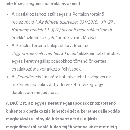
lehetőség megtenni az alábbiak szerint:
A csatlakozáshoz szükséges a Portálon történő
regisztráció (
„Az érintett szervezet 301/2018. (XII. 27.)
Kormány rendelet 1. § (2) szerinti besorolása”
mező
értékkészletből az
„eb)”
pont kiválasztásával).
A Portálra történő belépést követően az
„Ügyintézés/Felhívás feliratkozás”
ablakban találhatók az
egyes keretmegállapodásokhoz történő önkéntes
csatlakozásra vonatkozó felhívások.
A
„Feliratkozás”
mezőre kattintva lehet elvégezni az
önkéntes csatlakozást, a tervezett összeg vagy
darabszám megadásával.
A DKÜ Zrt. az egyes keretmegállapodásokhoz történő
önkéntes csatlakozás lehetőségét a keretmegállapodás
megkötésére irányuló közbeszerzési eljárás
megindításáról szóló külön tájékoztatás közzétételéig