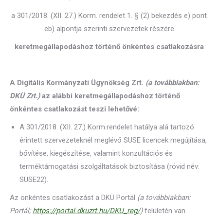
a 301/2018. (XII. 27.) Korm. rendelet 1. § (2) bekezdés e) pont
eb) alpontja szerinti szervezetek részére
keretmegállapodáshoz történő önkéntes csatlakozásra
A Digitális Kormányzati Ügynökség Zrt.
(a továbbiakban:
DKÜ Zrt.)
az alábbi keretmegállapodáshoz történő
önkéntes csatlakozást teszi lehetővé:
A 301/2018. (XII. 27.) Korm.rendelet hatálya alá tartozó
érintett szervezeteknél meglévő SUSE licencek megújítása,
bővítése, kiegészítése, valamint konzultációs és
terméktámogatási szolgáltatások biztosítása (rövid név:
SUSE22).
Az önkéntes csatlakozást a DKÜ Portál
(a továbbiakban:
Portál;
https://portal.dkuzrt.hu/DKU_reg/
)
felületén van