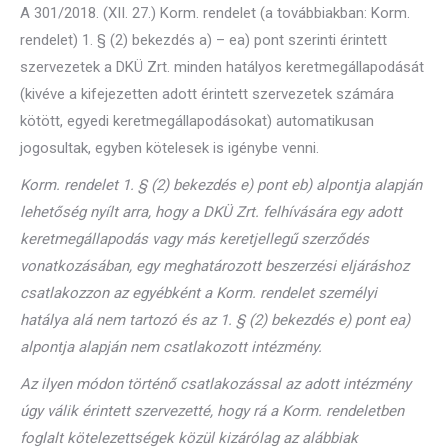
A 301/2018. (XII. 27.) Korm. rendelet (a továbbiakban: Korm.
rendelet) 1. § (2) bekezdés a) – ea) pont szerinti érintett
szervezetek a DKÜ Zrt. minden hatályos keretmegállapodását
(kivéve a kifejezetten adott érintett szervezetek számára
kötött, egyedi keretmegállapodásokat) automatikusan
jogosultak, egyben kötelesek is igénybe venni.
Korm. rendelet 1. § (2) bekezdés e) pont eb) alpontja alapján
lehetőség nyílt arra, hogy a DKÜ Zrt. felhívására egy adott
keretmegállapodás vagy más keretjellegű szerződés
vonatkozásában, egy meghatározott beszerzési eljáráshoz
csatlakozzon az egyébként a Korm. rendelet személyi
hatálya alá nem tartozó és az 1. § (2) bekezdés e) pont ea)
alpontja alapján nem csatlakozott intézmény.
Az ilyen módon történő csatlakozással az adott intézmény
úgy válik érintett szervezetté, hogy rá a Korm. rendeletben
foglalt kötelezettségek közül kizárólag az alábbiak