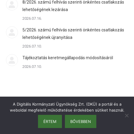
8/2026. számú felhívás szerinti önkéntes csatlakozás
lehetőségének lezárása
2026.07.16.
5/2026. számú felhívás szerinti önkéntes csatlakozás
lehetőségének újranyitása
2026.07.10.
Tájékoztatás keretmegállapodás módosításáról
2026.07.10.
A Digitális Kormányzati Ügynökség Zrt. (DKÜ) a portál és a
weboldal megfelelő működtetése érdekében sütiket használ.
ÉRTEM
BŐVEBBEN
bottom menu