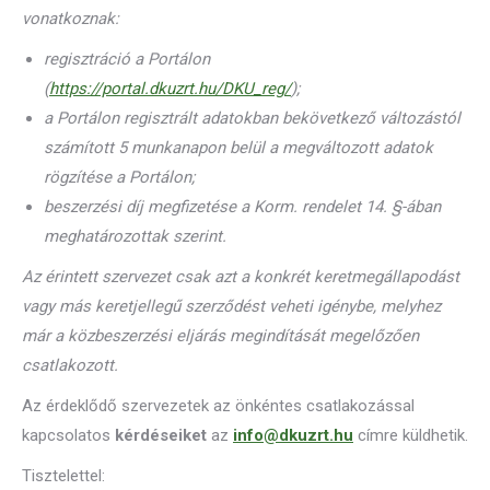
vonatkoznak:
regisztráció a Portálon
(
https://portal.dkuzrt.hu/DKU_reg/
);
a Portálon regisztrált adatokban bekövetkező változástól
számított 5 munkanapon belül a megváltozott adatok
rögzítése a Portálon;
beszerzési díj megfizetése a Korm. rendelet 14. §-ában
meghatározottak szerint.
Az érintett szervezet csak azt a konkrét keretmegállapodást
vagy más keretjellegű szerződést veheti igénybe, melyhez
már a közbeszerzési eljárás megindítását megelőzően
csatlakozott.
Az érdeklődő szervezetek az önkéntes csatlakozással
kapcsolatos
kérdéseiket
az
info@dkuzrt
.hu
címre küldhetik.
Tisztelettel: