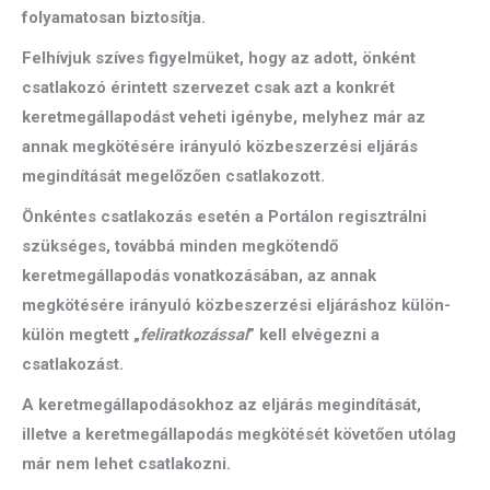
folyamatosan biztosítja.
Felhívjuk szíves figyelmüket, hogy az adott, önként
csatlakozó érintett szervezet csak azt a konkrét
keretmegállapodást veheti igénybe, melyhez már az
annak megkötésére irányuló közbeszerzési eljárás
megindítását megelőzően csatlakozott.
Önkéntes csatlakozás esetén a Portálon regisztrálni
szükséges, továbbá minden megkötendő
keretmegállapodás vonatkozásában, az annak
megkötésére irányuló közbeszerzési eljáráshoz külön-
külön megtett „
feliratkozással
” kell elvégezni a
csatlakozást.
A keretmegállapodásokhoz az eljárás megindítását,
illetve a keretmegállapodás megkötését követően utólag
már nem lehet csatlakozni.