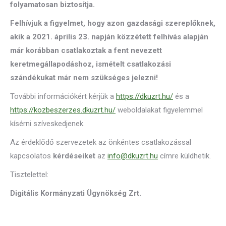
folyamatosan biztosítja.
Felhívjuk a figyelmet, hogy azon gazdasági szereplőknek,
akik a 2021. április 23. napján közzétett felhívás alapján
már korábban csatlakoztak a fent nevezett
keretmegállapodáshoz, ismételt csatlakozási
szándékukat már nem szükséges jelezni!
További információkért kérjük a
https://dkuzrt.hu/
és a
https://kozbeszerzes.dkuzrt.hu/
weboldalakat figyelemmel
kísérni szíveskedjenek.
Az érdeklődő szervezetek az önkéntes csatlakozással
kapcsolatos
kérdéseiket
az
info@dkuzrt.hu
címre küldhetik.
Tisztelettel:
Digitális Kormányzati Ügynökség Zrt.