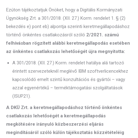
Ezúton tájékoztatjuk Önöket, hogy a Digitális Kormányzati
Ügynökség Zrt. a 301/2018. (XII. 27.) Korm. rendelet 1. § (2)
bekezdés e) pont eb) alpontja szerinti keretmegállapodáshoz
történő önkéntes csatlakozásról szóló
2/2021. számú
felhívásban rögzített alábbi keretmegállapodás esetében
az önkéntes csatlakozás lehetőségét újra megnyitotta:
A 301/2018. (XII. 27.) Korm. rendelet hatálya alá tartozó
érintett szervezeteknél meglévő IBM szoftverlicencekhez
kapcsolódó emelt szintű konzultációs és gyártói – vagy
azzal egyenértékű – terméktámogatási szolgáltatások
(ISUP21).
A DKÜ Zrt. a keretmegállapodáshoz történő önkéntes
csatlakozás lehetőségét a keretmegállapodás
megkötésére irányuló közbeszerzési eljárás
megindításáról szóló külön tájékoztatás közzétételéig