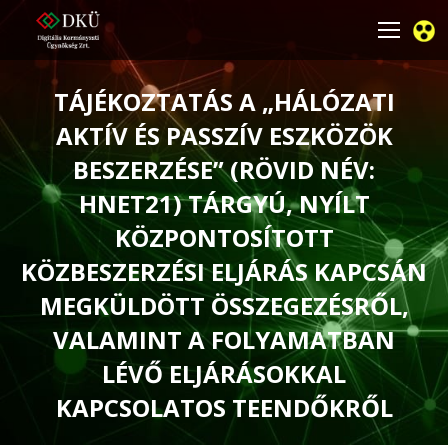
TÁJÉKOZTATÁS A „HÁLÓZATI
AKTÍV ÉS PASSZÍV ESZKÖZÖK
BESZERZÉSE” (RÖVID NÉV:
HNET21) TÁRGYÚ, NYÍLT
KÖZPONTOSÍTOTT
KÖZBESZERZÉSI ELJÁRÁS KAPCSÁN
MEGKÜLDÖTT ÖSSZEGEZÉSRŐL,
VALAMINT A FOLYAMATBAN
LÉVŐ ELJÁRÁSOKKAL
KAPCSOLATOS TEENDŐKRŐL
You are here: