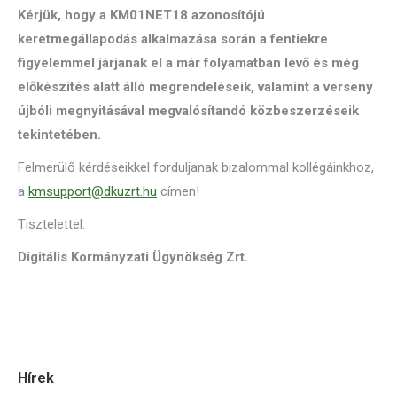
Kérjük, hogy a KM01NET18 azonosítójú
keretmegállapodás alkalmazása során a fentiekre
figyelemmel járjanak el a már folyamatban lévő és még
előkészítés alatt álló megrendeléseik, valamint a verseny
újbóli megnyitásával megvalósítandó közbeszerzéseik
tekintetében.
Felmerülő kérdéseikkel forduljanak bizalommal kollégáinkhoz,
a
kmsupport@dkuzrt.hu
címen!
Tisztelettel:
Digitális Kormányzati Ügynökség Zrt.
Hírek