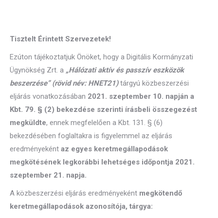
Tisztelt Érintett Szervezetek!
Ezúton tájékoztatjuk Önöket, hogy a Digitális Kormányzati
Ügynökség Zrt. a
„Hálózati aktív és passzív eszközök
beszerzése” (rövid név: HNET21)
tárgyú közbeszerzési
eljárás vonatkozásában
2021. szeptember 10. napján a
Kbt. 79. § (2) bekezdése szerinti írásbeli összegezést
megküldte
, ennek megfelelően a Kbt. 131. § (6)
bekezdésében foglaltakra is figyelemmel az eljárás
eredményeként
az egyes keretmegállapodások
megkötésének legkorábbi lehetséges időpontja 2021.
szeptember 21. napja.
A közbeszerzési eljárás eredményeként
megkötendő
keretmegállapodások azonosítója, tárgya: