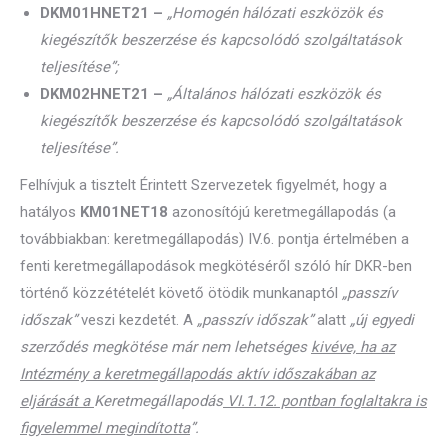
DKM01HNET21
–
„Homogén hálózati eszközök és
kiegészítők beszerzése és kapcsolódó szolgáltatások
teljesítése”;
DKM02HNET21
–
„Általános hálózati eszközök és
kiegészítők beszerzése és kapcsolódó szolgáltatások
teljesítése”.
Felhívjuk a tisztelt Érintett Szervezetek figyelmét, hogy a
hatályos
KM01NET18
azonosítójú keretmegállapodás (a
továbbiakban: keretmegállapodás) IV.6. pontja értelmében a
fenti keretmegállapodások megkötéséről szóló hír DKR-ben
történő közzétételét követő ötödik munkanaptól
„passzív
időszak”
veszi kezdetét. A
„passzív időszak”
alatt
„új egyedi
szerződés megkötése már nem lehetséges
kivéve, ha az
Intézmény a keretmegállapodás aktív időszakában az
eljárását a
Keretmegállapodás
VI.1.12. pontban foglaltakra is
figyelemmel megindította
”.