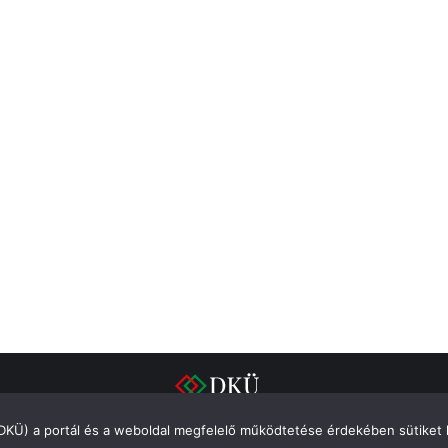
(DKÜ) a portál és a weboldal megfelelő működtetése érdekében sütiket 
Impresszum
Adatvédelem
Integritás
Süti szabályzat