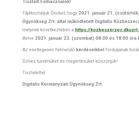
Tisztelt Felhasználók!
Tájékoztatjuk Önöket, hogy
2021. január 21. (csütörtök
Ügynökség Zrt. által működtetett Digitális Közbesze
melynek következtében a
https://kozbeszerzes.dkuzrt
illetve
2021. január 23. (szombat) 08:00 és 18:00 óra 
Az esetlegesen felmerülő
kérdéseikkel
forduljanak biza
Szíves türelmüket és megértésüket köszönjük!
Tisztelettel:
Digitális Kormányzati Ügynökség Zrt.