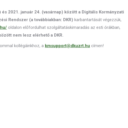
) és 2021. január 24. (vasárnap) között a Digitális Kormányzati
rzési Rendszer (a továbbiakban: DKR)
karbantartását végezzük,
.hu/
oldalon előfordulhat szolgáltatáskimaradás az esti órákban,
között
nem lesz elérhető a DKR.
lommal kollégáinkhoz, a
kmsupport@dkuzrt.hu
címen!