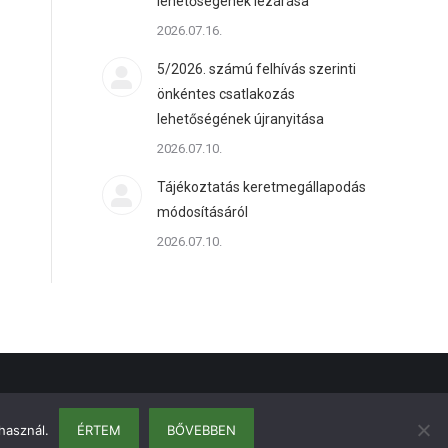
lehetőségének lezárása
2026.07.16.
5/2026. számú felhívás szerinti
önkéntes csatlakozás
lehetőségének újranyitása
2026.07.10.
Tájékoztatás keretmegállapodás
módosításáról
2026.07.10.
használ.
ÉRTEM
BŐVEBBEN