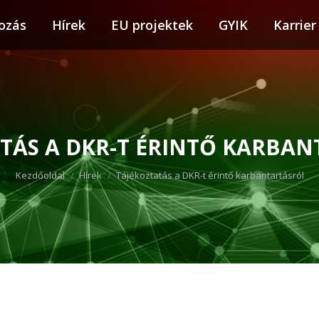
ozás
tkozás
Hírek
Hírek
EU projektek
EU projektek
GYIK
GYIK
Karrier
Karr
TÁS A DKR-T ÉRINTŐ KARBA
You are here:
Kezdőoldal
Hírek
Tájékoztatás a DKR-t érintő karbantartásról