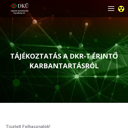
TÁJÉKOZTATÁS A DKR-T ÉRINTŐ
KARBANTARTÁSRÓL
You are here:
Tisztelt Felhasználók!