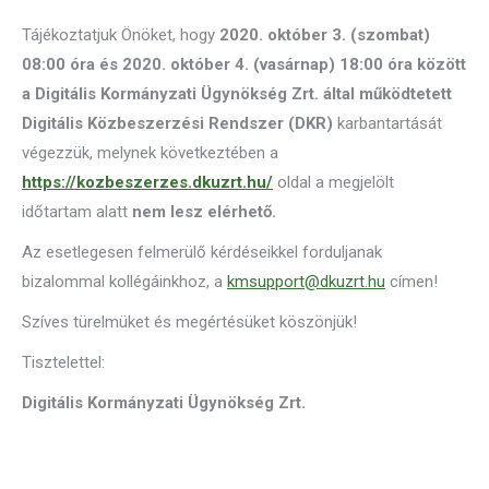
Tájékoztatjuk Önöket, hogy
2020. október 3. (szombat)
08:00 óra és 2020. október 4. (vasárnap) 18:00 óra között
a Digitális Kormányzati Ügynökség Zrt. által működtetett
Digitális Közbeszerzési Rendszer (DKR)
karbantartását
végezzük, melynek következtében a
https://kozbeszerzes.dkuzrt.hu/
oldal a megjelölt
időtartam alatt
nem lesz elérhető.
Az esetlegesen felmerülő kérdéseikkel forduljanak
bizalommal kollégáinkhoz, a
kmsupport@dkuzrt.hu
címen!
Szíves türelmüket és megértésüket köszönjük!
Tisztelettel:
Digitális Kormányzati Ügynökség Zrt.